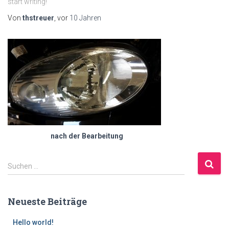
start writing!
Von
thstreuer
, vor
10 Jahren
nach der Bearbeitung
S
Suchen …
u
c
h
Neueste Beiträge
e
n
Hello world!