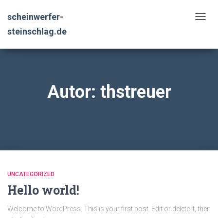
scheinwerfer-
NAVIG
steinschlag.de
UMSC
Autor:
thstreuer
UNCATEGORIZED
Hello world!
Welcome to WordPress. This is your first post. Edit or delete it, then